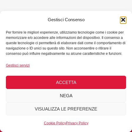
Gestisci Consenso
Per fornire le migliori esperienze, utilizziamo tecnologie come i cookie per
memorizzare e/o accedere alle informazioni del dispositivo. Il consenso a
queste tecnologie ci permetterà di elaborare dati come il comportamento di
navigazione o ID unici su questo sito. Non acconsentire o ritirare il
consenso può influire negativamente su alcune caratteristiche e funzioni.
Gestisci servizi
Copyright © 2026 Punto di ascolto antimobbing di
ACCETTA
Pordenone - All Rights Reserved - C.F. 80023150321 -
Privacy Policy
-
Cookie Policy
NEGA
VISUALIZZA LE PREFERENZE
Sito realizzato a cura del
Punto di Ascolto di Pordenone
con le risorse stanziate
dalla legge regionale 7/2005
Cookie Policy
Privacy Policy