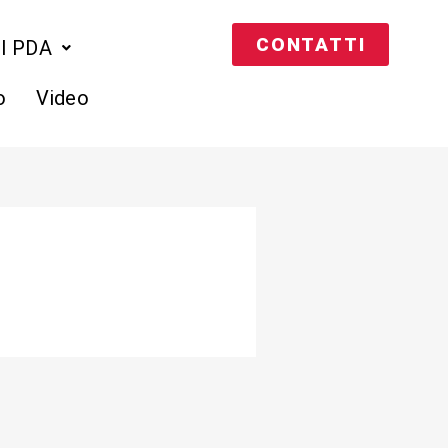
CONTATTI
el PDA
o
Video