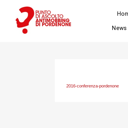
Vai
al
Ho
contenuto
News 
2016-conferenza-pordenone