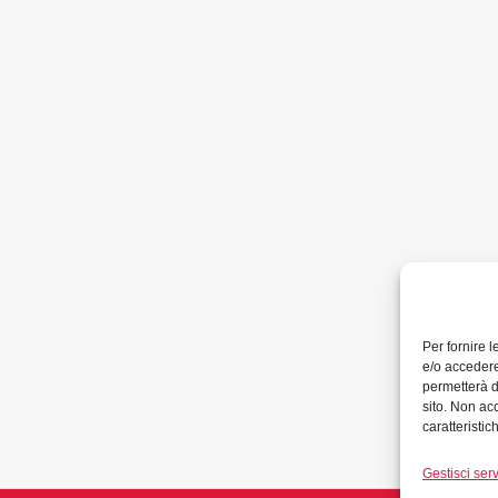
Per fornire 
e/o accedere
permetterà d
sito. Non ac
caratteristic
Gestisci serv