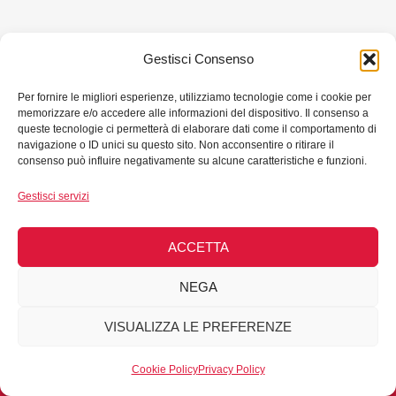
Gestisci Consenso
Per fornire le migliori esperienze, utilizziamo tecnologie come i cookie per
memorizzare e/o accedere alle informazioni del dispositivo. Il consenso a
queste tecnologie ci permetterà di elaborare dati come il comportamento di
navigazione o ID unici su questo sito. Non acconsentire o ritirare il
consenso può influire negativamente su alcune caratteristiche e funzioni.
Gestisci servizi
Copyright © 2026 Punto di ascolto antimobbing di
ACCETTA
Pordenone - All Rights Reserved - C.F. 80023150321 -
Privacy Policy
-
Cookie Policy
NEGA
VISUALIZZA LE PREFERENZE
Sito realizzato a cura del
Punto di Ascolto di Pordenone
con le risorse stanziate
dalla legge regionale 7/2005
Cookie Policy
Privacy Policy